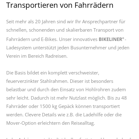
Transportieren von Fahrrädern
info@yourdomain.com
About us
Seit mehr als 20 Jahren sind wir Ihr Ansprechpartner für
schnellen, schonenden und skalierbaren Transport von
Lorem ipsum dolor sit amet, consectetuer adipiscing
elit.
Fahrrädern und E-Bikes. Unser innovatives
BIKELINER
-
®
Ladesystem unterstützt jeden Busunternehmer und jeden
Aenean commodo ligula eget dolor. Aenean massa.
Verein im Bereich Radreisen.
Cum sociis natoque penatibus et magnis dis
parturient montes, nascetur ridiculus mus. Donec
quam felis, ultricies nec.
Die Basis bildet ein komplett verschweister,
feuerverzinkter Stahlrahmen. Dieser ist besonders
belastbar und durch den Einsatz von Hohlrohren zudem
sehr leicht. Dadurch ist mehr Nutzlast möglich. Bis zu 48
Fahrräder oder 1500 kg Gepäck können transportiert
werden. Clevere Details wie z.B. die Ladehilfe oder die
Mover-Option erleichtern den Reisealltag.