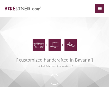
Login
Benutzername
Passwort
[ customized handcrafted in Bavaria ]
...einfach Fahrräder transportieren!
Anmelden
Register
|
Lost your password?
Support
Lorem ipsum dolor sit amet: