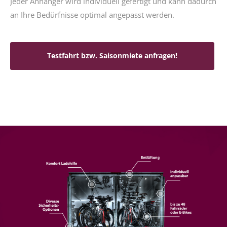
Jeder Anhänger wird individuell gefertigt und kann dadurch
an Ihre Bedürfnisse optimal angepasst werden.
Testfahrt bzw. Saisonmiete anfragen!